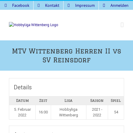
Zum
Facebook
Kontakt
Impressum
Anmelden
Inhalt
springen
MTV Wittenberg Herren II vs
SV Reinsdorf
Details
Datum
Zeit
Liga
Saison
Spiel
5. Februar
Hobbyliga
2021 -
16:00
54
2022
Wittenberg
2022