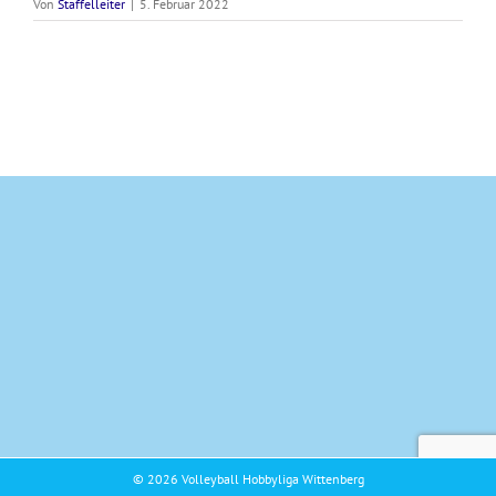
Von
Staffelleiter
|
5. Februar 2022
© 2026 Volleyball Hobbyliga Wittenberg