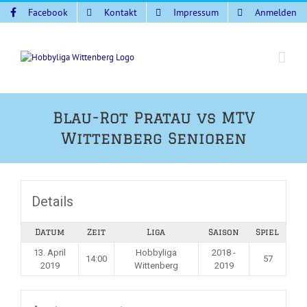
Zum
Facebook
Kontakt
Impressum
Anmelden
Inhalt
springen
Blau-Rot Pratau vs MTV
Wittenberg Senioren
Details
Datum
Zeit
Liga
Saison
Spiel
13. April
Hobbyliga
2018 -
14:00
57
2019
Wittenberg
2019