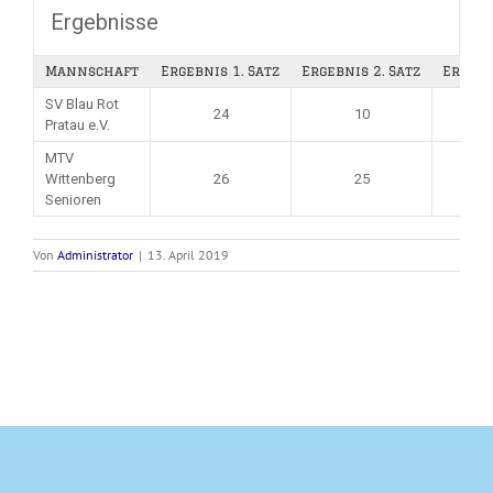
Ergebnisse
Mannschaft
Ergebnis 1. Satz
Ergebnis 2. Satz
Ergebn
SV Blau Rot
24
10
Pratau e.V.
MTV
Wittenberg
26
25
Senioren
Von
Administrator
|
13. April 2019