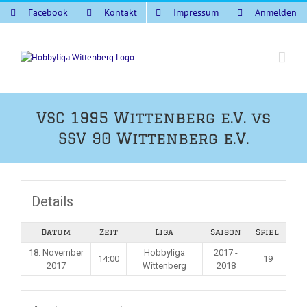
Zum
Facebook
Kontakt
Impressum
Anmelden
Inhalt
springen
VSC 1995 Wittenberg e.V. vs
SSV 90 Wittenberg e.V.
Details
Datum
Zeit
Liga
Saison
Spiel
18. November
Hobbyliga
2017 -
14:00
19
2017
Wittenberg
2018