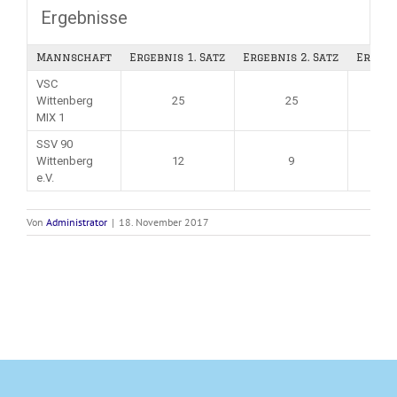
Ergebnisse
Mannschaft
Ergebnis 1. Satz
Ergebnis 2. Satz
Ergebn
VSC
Wittenberg
25
25
MIX 1
SSV 90
Wittenberg
12
9
e.V.
Von
Administrator
|
18. November 2017