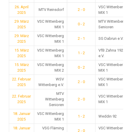
26. April
VSC Wittenberg
MTV Reinsdorf
2 - 0
2025
MIX 1
29. März
VSC Wittenberg
MTV Wittenberg
0 - 2
2025
MIX 1
Senioren
29. März
VSC Wittenberg
2 - 1
SG Dabrun e.V.
2025
MIX 1
15. März
VSC Wittenberg
VfB Zahna 1921
1 - 2
2025
MIX 1
e.V.
15. März
VSC Wittenberg
VSC Wittenberg
0 - 2
2025
MIX 2
MIX 1
22. Februar
WSV
VSC Wittenberg
2 - 0
2025
Wittenberg e.V.
MIX 1
MTV
22. Februar
VSC Wittenberg
Wittenberg
2 - 0
2025
MIX 1
Senioren
18. Januar
VSC Wittenberg
1 - 2
Weddin 92
2025
MIX 1
18. Januar
VSG Fläming
VSC Wittenberg
2 - 0