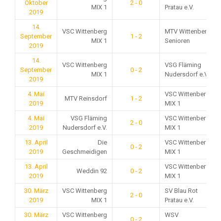
Oktober
2 - 0
MIX 1
Pratau e.V.
2019
14.
VSC Wittenberg
MTV Wittenberg
September
1 - 2
MIX 1
Senioren
2019
14.
VSC Wittenberg
VSG Fläming
September
0 - 2
MIX 1
Nudersdorf e.V.
2019
4. Mai
VSC Wittenberg
MTV Reinsdorf
1 - 2
2019
MIX 1
4. Mai
VSG Fläming
VSC Wittenberg
2 - 0
2019
Nudersdorf e.V.
MIX 1
13. April
Die
VSC Wittenberg
0 - 2
2019
Geschmeidigen
MIX 1
13. April
VSC Wittenberg
Weddin 92
0 - 2
2019
MIX 1
30. März
VSC Wittenberg
SV Blau Rot
2 - 0
2019
MIX 1
Pratau e.V.
30. März
VSC Wittenberg
WSV
0 - 2