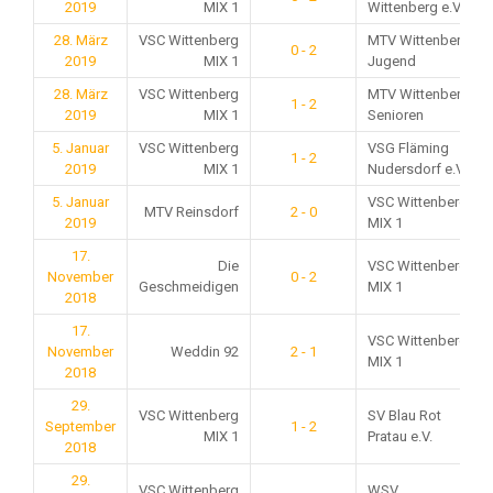
2019
MIX 1
Wittenberg e.V.
28. März
VSC Wittenberg
MTV Wittenberg
0 - 2
2019
MIX 1
Jugend
28. März
VSC Wittenberg
MTV Wittenberg
1 - 2
2019
MIX 1
Senioren
5. Januar
VSC Wittenberg
VSG Fläming
1 - 2
2019
MIX 1
Nudersdorf e.V.
5. Januar
VSC Wittenberg
MTV Reinsdorf
2 - 0
2019
MIX 1
17.
Die
VSC Wittenberg
November
0 - 2
Geschmeidigen
MIX 1
2018
17.
VSC Wittenberg
November
Weddin 92
2 - 1
MIX 1
2018
29.
VSC Wittenberg
SV Blau Rot
September
1 - 2
MIX 1
Pratau e.V.
2018
29.
VSC Wittenberg
WSV