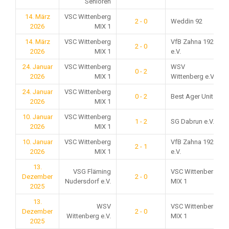
Senioren
14. März
VSC Wittenberg
2 - 0
Weddin 92
2026
MIX 1
14. März
VSC Wittenberg
VfB Zahna 1921
2 - 0
2026
MIX 1
e.V.
24. Januar
VSC Wittenberg
WSV
0 - 2
2026
MIX 1
Wittenberg e.V.
24. Januar
VSC Wittenberg
0 - 2
Best Ager Unit
2026
MIX 1
10. Januar
VSC Wittenberg
1 - 2
SG Dabrun e.V.
2026
MIX 1
10. Januar
VSC Wittenberg
VfB Zahna 1921
2 - 1
2026
MIX 1
e.V.
13.
VSG Fläming
VSC Wittenberg
Dezember
2 - 0
Nudersdorf e.V.
MIX 1
2025
13.
WSV
VSC Wittenberg
Dezember
2 - 0
Wittenberg e.V.
MIX 1
2025