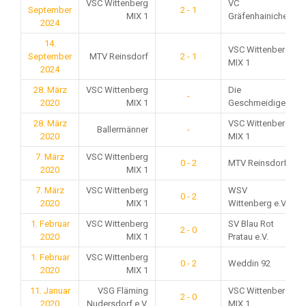
VSC Wittenberg
VC
September
2 - 1
MIX 1
Gräfenhainichen
2024
14.
VSC Wittenberg
September
MTV Reinsdorf
2 - 1
MIX 1
2024
28. März
VSC Wittenberg
Die
-
2020
MIX 1
Geschmeidigen
28. März
VSC Wittenberg
Ballermänner
-
2020
MIX 1
7. März
VSC Wittenberg
0 - 2
MTV Reinsdorf
2020
MIX 1
7. März
VSC Wittenberg
WSV
0 - 2
2020
MIX 1
Wittenberg e.V.
1. Februar
VSC Wittenberg
SV Blau Rot
2 - 0
2020
MIX 1
Pratau e.V.
1. Februar
VSC Wittenberg
0 - 2
Weddin 92
2020
MIX 1
11. Januar
VSG Fläming
VSC Wittenberg
2 - 0
2020
Nudersdorf e.V.
MIX 1