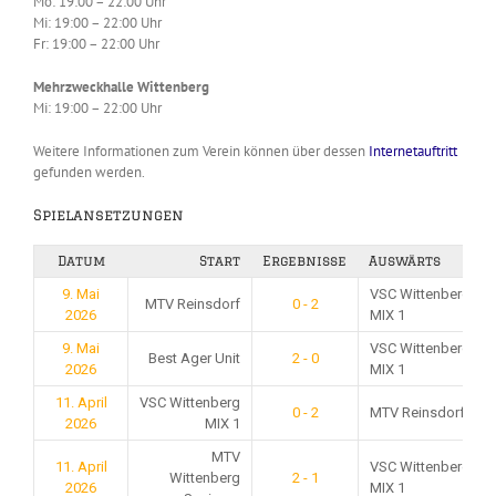
Mo: 19:00 – 22:00 Uhr
Mi: 19:00 – 22:00 Uhr
Fr: 19:00 – 22:00 Uhr
Mehrzweckhalle Wittenberg
Mi: 19:00 – 22:00 Uhr
Weitere Informationen zum Verein können über dessen
Internetauftritt
gefunden werden.
Spielansetzungen
Datum
Start
Ergebnisse
Auswärts
9. Mai
VSC Wittenberg
MTV Reinsdorf
0 - 2
2026
MIX 1
9. Mai
VSC Wittenberg
Best Ager Unit
2 - 0
2026
MIX 1
11. April
VSC Wittenberg
0 - 2
MTV Reinsdorf
2026
MIX 1
MTV
11. April
VSC Wittenberg
Wittenberg
2 - 1
2026
MIX 1