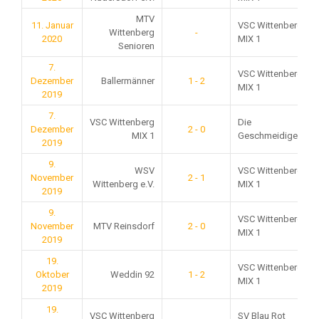
MTV
11. Januar
VSC Wittenberg
Wittenberg
-
2020
MIX 1
Senioren
7.
VSC Wittenberg
Dezember
Ballermänner
1 - 2
MIX 1
2019
7.
VSC Wittenberg
Die
Dezember
2 - 0
MIX 1
Geschmeidigen
2019
9.
WSV
VSC Wittenberg
November
2 - 1
Wittenberg e.V.
MIX 1
2019
9.
VSC Wittenberg
November
MTV Reinsdorf
2 - 0
MIX 1
2019
19.
VSC Wittenberg
Oktober
Weddin 92
1 - 2
MIX 1
2019
19.
VSC Wittenberg
SV Blau Rot