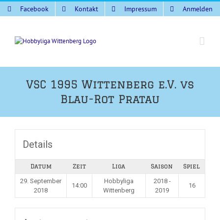
Zum
Facebook
Kontakt
Impressum
Anmelden
Inhalt
springen
VSC 1995 Wittenberg e.V. vs
Blau-Rot Pratau
Details
Datum
Zeit
Liga
Saison
Spiel
29. September
Hobbyliga
2018 -
14:00
16
2018
Wittenberg
2019