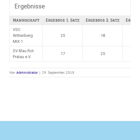
Ergebnisse
Mannschaft
Ergebnis 1. Satz
Ergebnis 2. Satz
Ergebn
VSC
Wittenberg
25
18
MIX 1
SV Blau Rot
17
25
Pratau e.V.
Von
Administrator
|
29. September 2018