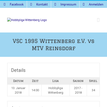
Zum
Facebook
Kontakt
Impressum
Anmelden
Inhalt
springen
VSC 1995 Wittenberg e.V. vs
MTV Reinsdorf
Details
Datum
Zeit
Liga
Saison
Spiel
13. Januar
Hobbyliga
2017 -
14:00
34
2018
Wittenberg
2018