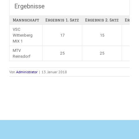
Ergebnisse
Mannschaft
Ergebnis 1. Satz
Ergebnis 2. Satz
Ergebn
VSC
Wittenberg
17
15
MIX 1
MTV
25
25
Reinsdorf
Von
Administrator
|
13. Januar 2018