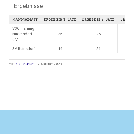
Ergebnisse
Mannschaft
Ergebnis 1. Satz
Ergebnis 2. Satz
Ergebn
VSG Fläming
Nudersdorf
25
25
e.V.
SV Reinsdorf
14
21
Von
Staffelleiter
|
7. Oktober 2023