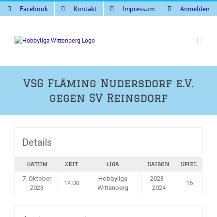
Zum
Facebook
Kontakt
Impressum
Anmelden
Inhalt
springen
VSG Fläming Nudersdorf e.V.
gegen SV Reinsdorf
Details
Datum
Zeit
Liga
Saison
Spiel
7. Oktober
Hobbyliga
2023 -
14:00
16
2023
Wittenberg
2024