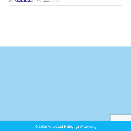
Von
Staffelleiter
|
15. Januar 2022
© 2026 Volleyball Hobbyliga Wittenberg