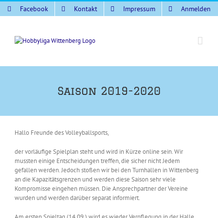
Zum
Facebook
Kontakt
Impressum
Anmelden
Inhalt
springen
Saison 2019-2020
Hallo Freunde des Volleyballsports,
der vorläufige Spielplan steht und wird in Kürze online sein. Wir
mussten einige Entscheidungen treffen, die sicher nicht Jedem
gefallen werden. Jedoch stoßen wir bei den Turnhallen in Wittenberg
an die Kapazitätsgrenzen und werden diese Saison sehr viele
Kompromisse eingehen müssen. Die Ansprechpartner der Vereine
wurden und werden darüber separat informiert.
Am ersten Spieltag (14.09.) wird es wieder Verpflegung in der Halle