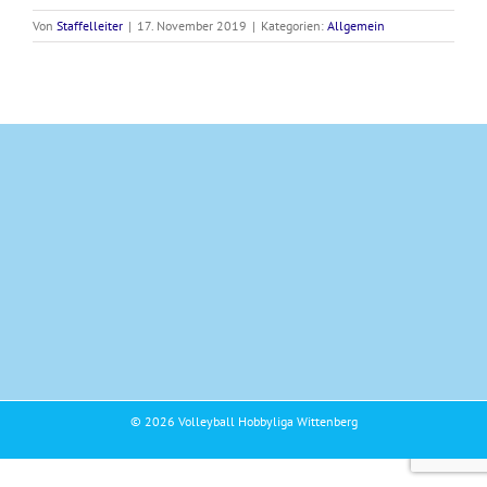
Von
Staffelleiter
|
17. November 2019
|
Kategorien:
Allgemein
© 2026 Volleyball Hobbyliga Wittenberg