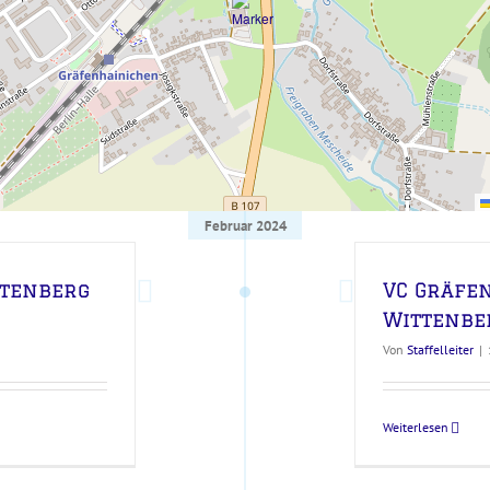
Februar 2024
ttenberg
VC Gräfe
Wittenbe
Von
Staffelleiter
|
Weiterlesen