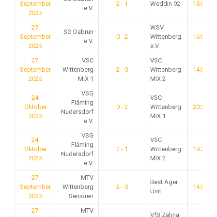
September
2 - 1
Weddin 92
15:00
e.V.
2025
27.
WSV
SG Dabrun
September
0 - 2
Wittenberg
16:00
e.V.
2025
e.V.
27.
VSC
VSC
September
Wittenberg
2 - 0
Wittenberg
14:00
2025
MIX 1
MIX 2
VSG
24.
VSC
Fläming
Oktober
0 - 2
Wittenberg
20:30
Nudersdorf
2025
MIX 1
e.V.
VSG
24.
VSC
Fläming
Oktober
2 - 1
Wittenberg
19:20
Nudersdorf
2025
MIX 2
e.V.
27.
MTV
Best Ager
September
Wittenberg
2 - 0
14:00
Unit
2025
Senioren
27.
MTV
VfB Zahna