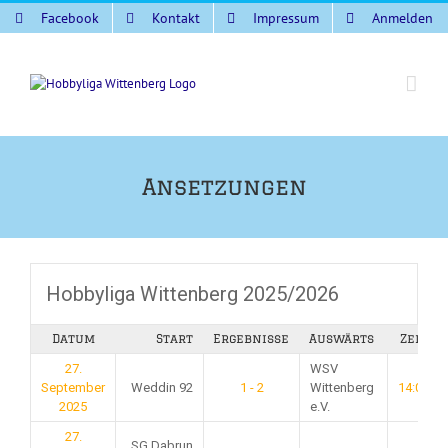
Zum
Facebook
Kontakt
Impressum
Anmelden
Inhalt
springen
Ansetzungen
Hobbyliga Wittenberg 2025/2026
Datum
Start
Ergebnisse
Auswärts
Zeit
27.
WSV
September
Weddin 92
1 - 2
Wittenberg
14:00
2025
e.V.
27.
SG Dabrun