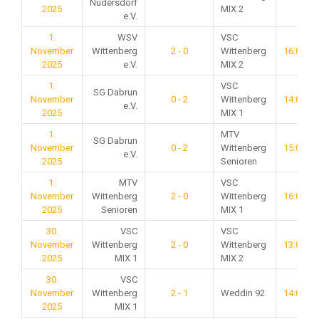
Nudersdorf
2025
MIX 2
e.V.
1.
WSV
VSC
November
Wittenberg
2 - 0
Wittenberg
16:00
2025
e.V.
MIX 2
1.
VSC
SG Dabrun
November
0 - 2
Wittenberg
14:00
e.V.
2025
MIX 1
1.
MTV
SG Dabrun
November
0 - 2
Wittenberg
15:00
e.V.
2025
Senioren
1.
MTV
VSC
November
Wittenberg
2 - 0
Wittenberg
16:00
2025
Senioren
MIX 1
30.
VSC
VSC
November
Wittenberg
2 - 0
Wittenberg
13:00
2025
MIX 1
MIX 2
30.
VSC
November
Wittenberg
2 - 1
Weddin 92
14:00
2025
MIX 1