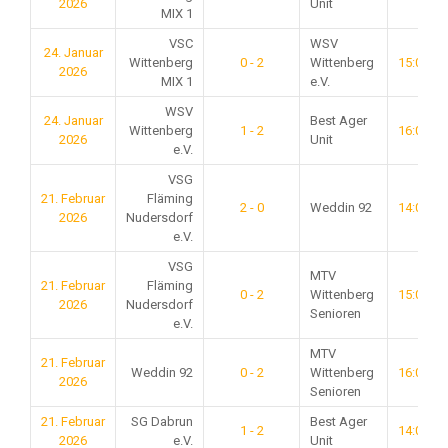
2026
Unit
MIX 1
VSC
WSV
24. Januar
Wittenberg
0 - 2
Wittenberg
15:00
2026
MIX 1
e.V.
WSV
24. Januar
Best Ager
Wittenberg
1 - 2
16:00
2026
Unit
e.V.
VSG
21. Februar
Fläming
2 - 0
Weddin 92
14:00
2026
Nudersdorf
e.V.
VSG
MTV
21. Februar
Fläming
0 - 2
Wittenberg
15:00
2026
Nudersdorf
Senioren
e.V.
MTV
21. Februar
Weddin 92
0 - 2
Wittenberg
16:00
2026
Senioren
21. Februar
SG Dabrun
Best Ager
1 - 2
14:00
2026
e.V.
Unit