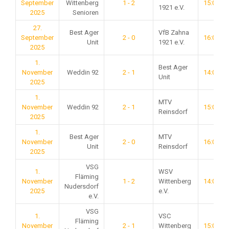
September
Wittenberg
1 - 2
15:00
1921 e.V.
2025
Senioren
27.
Best Ager
VfB Zahna
September
2 - 0
16:00
Unit
1921 e.V.
2025
1.
Best Ager
November
Weddin 92
2 - 1
14:00
Unit
2025
1.
MTV
November
Weddin 92
2 - 1
15:00
Reinsdorf
2025
1.
Best Ager
MTV
November
2 - 0
16:00
Unit
Reinsdorf
2025
VSG
1.
WSV
Fläming
November
1 - 2
Wittenberg
14:00
Nudersdorf
2025
e.V.
e.V.
VSG
1.
VSC
Fläming
November
2 - 1
Wittenberg
15:00