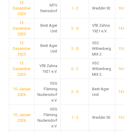
13.
MTV
Dezember
1 - 2
Weddin 92
16:00
Reinsdorf
2025
13.
Best Ager
VfB Zahna
Dezember
2 - 0
14:00
Unit
1921 e.V.
2025
13.
VSC
Best Ager
Dezember
2 - 0
Wittenberg
15:00
Unit
2025
MIX 2
13.
VSC
VfB Zahna
Dezember
0 - 2
Wittenberg
16:00
1921 e.V.
2025
MIX 2
VSG
10. Januar
Fläming
Best Ager
2 - 0
14:00
2026
Nudersdorf
Unit
e.V.
VSG
10. Januar
Fläming
1 - 2
Weddin 92
15:00
2026
Nudersdorf
e.V.