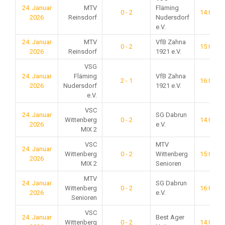
24. Januar
MTV
Fläming
0 - 2
14:00
2026
Reinsdorf
Nudersdorf
e.V.
24. Januar
MTV
VfB Zahna
0 - 2
15:00
2026
Reinsdorf
1921 e.V.
VSG
24. Januar
Fläming
VfB Zahna
2 - 1
16:00
2026
Nudersdorf
1921 e.V.
e.V.
VSC
24. Januar
SG Dabrun
Wittenberg
0 - 2
14:00
2026
e.V.
MIX 2
VSC
MTV
24. Januar
Wittenberg
0 - 2
Wittenberg
15:00
2026
MIX 2
Senioren
MTV
24. Januar
SG Dabrun
Wittenberg
0 - 2
16:00
2026
e.V.
Senioren
VSC
24. Januar
Best Ager
Wittenberg
0 - 2
14:00