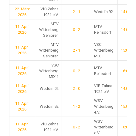
22. März
VfB Zahna
2 - 1
Weddin 92
14:00
2026
1921 e.V.
MTV
11. April
MTV
Wittenberg
0 - 2
14:00
2026
Reinsdorf
Senioren
MTV
VSC
11. April
Wittenberg
2 - 1
Wittenberg
15:00
2026
Senioren
MIX 1
VSC
11. April
MTV
Wittenberg
0 - 2
16:00
2026
Reinsdorf
MIX 1
11. April
VfB Zahna
Weddin 92
2 - 0
14:00
2026
1921 e.V.
WSV
11. April
Weddin 92
1 - 2
Wittenberg
15:00
2026
e.V.
WSV
11. April
VfB Zahna
0 - 2
Wittenberg
16:00
2026
1921 e.V.
e.V.