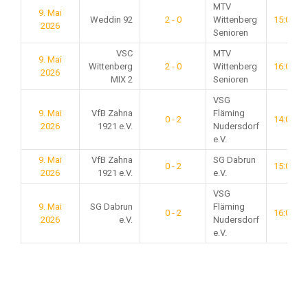
MTV
9. Mai
Weddin 92
2 - 0
Wittenberg
15:00
2026
Senioren
VSC
MTV
9. Mai
Wittenberg
2 - 0
Wittenberg
16:00
2026
MIX 2
Senioren
VSG
9. Mai
VfB Zahna
Fläming
0 - 2
14:00
2026
1921 e.V.
Nudersdorf
e.V.
9. Mai
VfB Zahna
SG Dabrun
0 - 2
15:00
2026
1921 e.V.
e.V.
VSG
9. Mai
SG Dabrun
Fläming
0 - 2
16:00
2026
e.V.
Nudersdorf
e.V.