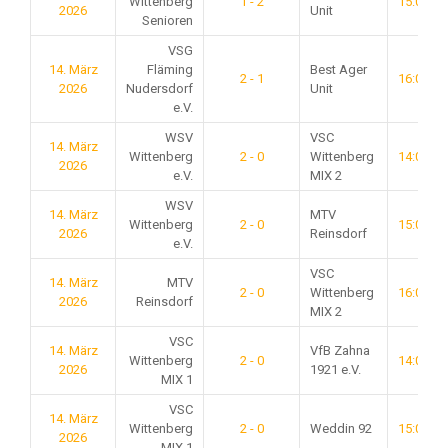
Wittenberg
1 - 2
15:00
2026
Unit
Senioren
VSG
14. März
Fläming
Best Ager
2 - 1
16:00
2026
Nudersdorf
Unit
e.V.
WSV
VSC
14. März
Wittenberg
2 - 0
Wittenberg
14:00
2026
e.V.
MIX 2
WSV
14. März
MTV
Wittenberg
2 - 0
15:00
2026
Reinsdorf
e.V.
VSC
14. März
MTV
2 - 0
Wittenberg
16:00
2026
Reinsdorf
MIX 2
VSC
14. März
VfB Zahna
Wittenberg
2 - 0
14:00
2026
1921 e.V.
MIX 1
VSC
14. März
Wittenberg
2 - 0
Weddin 92
15:00
2026
MIX 1