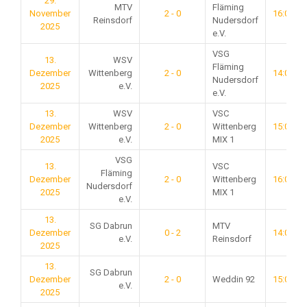
29.
MTV
Fläming
November
2 - 0
16:00
Reinsdorf
Nudersdorf
2025
e.V.
VSG
13.
WSV
Fläming
Dezember
Wittenberg
2 - 0
14:00
Nudersdorf
2025
e.V.
e.V.
13.
WSV
VSC
Dezember
Wittenberg
2 - 0
Wittenberg
15:00
2025
e.V.
MIX 1
VSG
13.
VSC
Fläming
Dezember
2 - 0
Wittenberg
16:00
Nudersdorf
2025
MIX 1
e.V.
13.
SG Dabrun
MTV
Dezember
0 - 2
14:00
e.V.
Reinsdorf
2025
13.
SG Dabrun
Dezember
2 - 0
Weddin 92
15:00
e.V.
2025