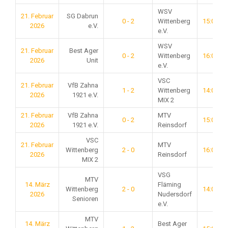
WSV
21. Februar
SG Dabrun
0 - 2
Wittenberg
15:00
2026
e.V.
e.V.
WSV
21. Februar
Best Ager
0 - 2
Wittenberg
16:00
2026
Unit
e.V.
VSC
21. Februar
VfB Zahna
1 - 2
Wittenberg
14:00
2026
1921 e.V.
MIX 2
21. Februar
VfB Zahna
MTV
0 - 2
15:00
2026
1921 e.V.
Reinsdorf
VSC
21. Februar
MTV
Wittenberg
2 - 0
16:00
2026
Reinsdorf
MIX 2
VSG
MTV
14. März
Fläming
Wittenberg
2 - 0
14:00
2026
Nudersdorf
Senioren
e.V.
MTV
14. März
Best Ager