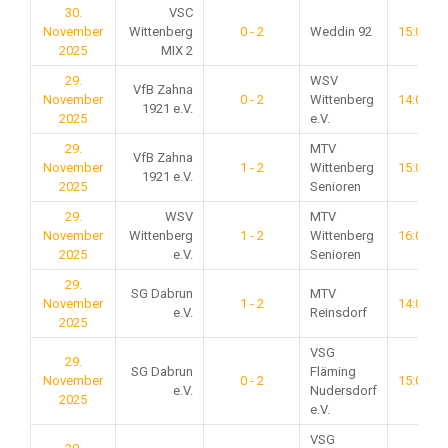
30.
VSC
November
Wittenberg
0 - 2
Weddin 92
15:00
2025
MIX 2
29.
WSV
VfB Zahna
November
0 - 2
Wittenberg
14:00
1921 e.V.
2025
e.V.
29.
MTV
VfB Zahna
November
1 - 2
Wittenberg
15:00
1921 e.V.
2025
Senioren
29.
WSV
MTV
November
Wittenberg
1 - 2
Wittenberg
16:00
2025
e.V.
Senioren
29.
SG Dabrun
MTV
November
1 - 2
14:00
e.V.
Reinsdorf
2025
VSG
29.
SG Dabrun
Fläming
November
0 - 2
15:00
e.V.
Nudersdorf
2025
e.V.
VSG