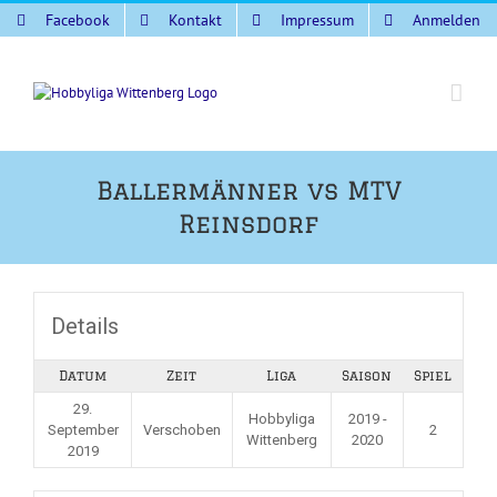
Zum
Facebook
Kontakt
Impressum
Anmelden
Inhalt
springen
Ballermänner vs MTV
Reinsdorf
Details
Datum
Zeit
Liga
Saison
Spiel
29.
Hobbyliga
2019 -
September
Verschoben
2
Wittenberg
2020
2019