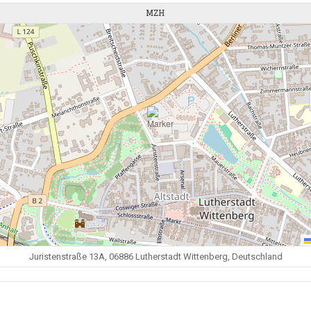
MZH
Juristenstraße 13A, 06886 Lutherstadt Wittenberg, Deutschland