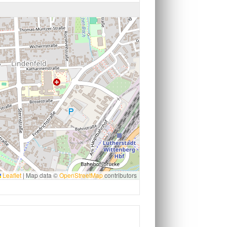
Leaflet
|
Map data ©
OpenStreetMap
contributors