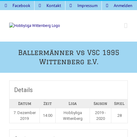
Zum
Facebook
Kontakt
Impressum
Anmelden
Inhalt
springen
Ballermänner vs VSC 1995
Wittenberg e.V.
Details
Datum
Zeit
Liga
Saison
Spiel
7. Dezember
Hobbyliga
2019 -
14:00
28
2019
Wittenberg
2020