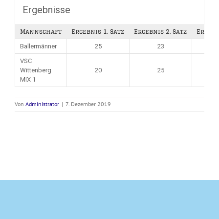
Ergebnisse
Mannschaft
Ergebnis 1. Satz
Ergebnis 2. Satz
Ergebn
Ballermänner
25
23
VSC
Wittenberg
20
25
MIX 1
Von
Administrator
|
7. Dezember 2019