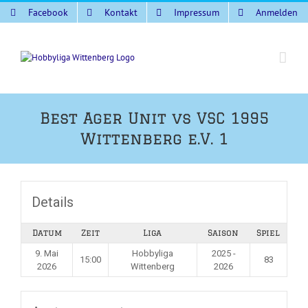
Zum
Facebook
Kontakt
Impressum
Anmelden
Inhalt
springen
Best Ager Unit vs VSC 1995
Wittenberg e.V. 1
Details
Datum
Zeit
Liga
Saison
Spiel
9. Mai
Hobbyliga
2025 -
15:00
83
2026
Wittenberg
2026