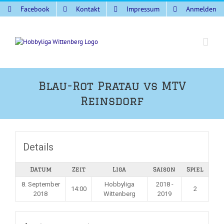
Zum
Facebook
Kontakt
Impressum
Anmelden
Inhalt
springen
Blau-Rot Pratau vs MTV
Reinsdorf
Details
Datum
Zeit
Liga
Saison
Spiel
8. September
Hobbyliga
2018 -
14:00
2
2018
Wittenberg
2019