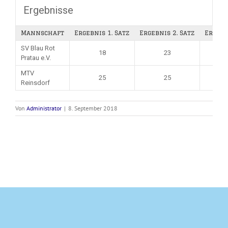
Ergebnisse
Mannschaft
Ergebnis 1. Satz
Ergebnis 2. Satz
Ergebn
SV Blau Rot
18
23
Pratau e.V.
MTV
25
25
Reinsdorf
Von
Administrator
|
8. September 2018