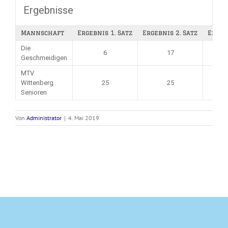
Ergebnisse
Mannschaft
Ergebnis 1. Satz
Ergebnis 2. Satz
Ergeb
Die
6
17
Geschmeidigen
MTV
Wittenberg
25
25
Senioren
Von
Administrator
|
4. Mai 2019