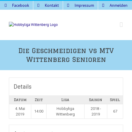
Zum
Facebook
Kontakt
Impressum
Anmelden
Inhalt
springen
Die Geschmeidigen vs MTV
Wittenberg Senioren
Details
Datum
Zeit
Liga
Saison
Spiel
4. Mai
Hobbyliga
2018 -
14:00
67
2019
Wittenberg
2019