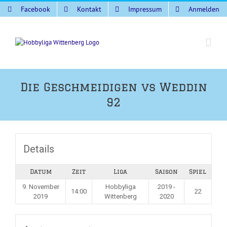
Zum
Facebook
Kontakt
Impressum
Anmelden
Inhalt
springen
Die Geschmeidigen vs Weddin
92
Details
Datum
Zeit
Liga
Saison
Spiel
9. November
Hobbyliga
2019 -
14:00
22
2019
Wittenberg
2020