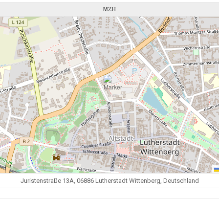
MZH
Juristenstraße 13A, 06886 Lutherstadt Wittenberg, Deutschland