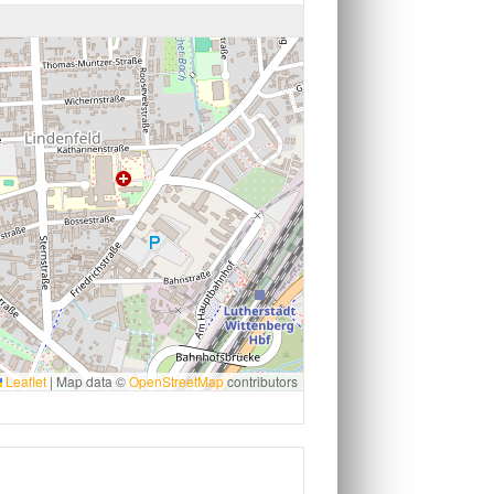
Leaflet
|
Map data ©
OpenStreetMap
contributors