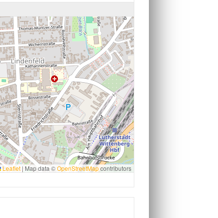
Leaflet
|
Map data ©
OpenStreetMap
contributors