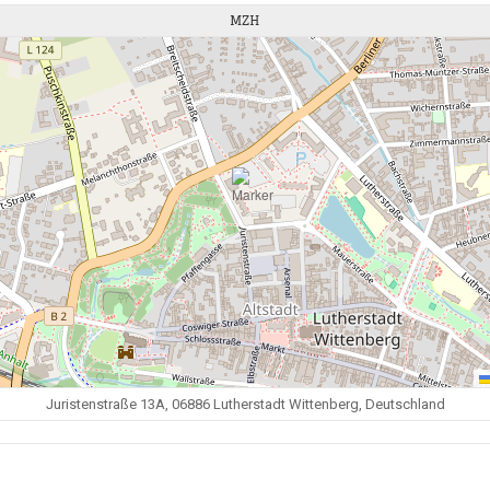
MZH
Juristenstraße 13A, 06886 Lutherstadt Wittenberg, Deutschland