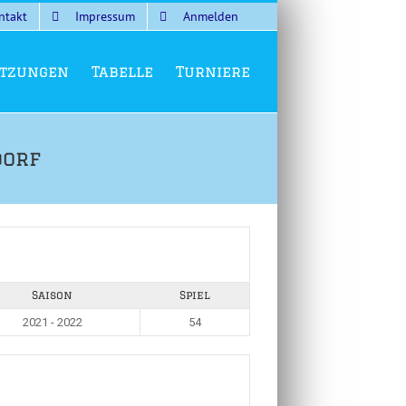
ntakt
Impressum
Anmelden
tzungen
Tabelle
Turniere
dorf
Saison
Spiel
2021 - 2022
54