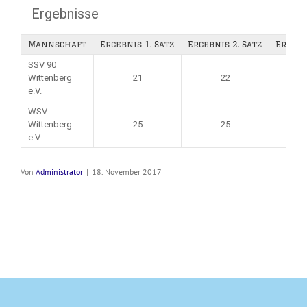
Ergebnisse
Mannschaft
Ergebnis 1. Satz
Ergebnis 2. Satz
Ergebn
SSV 90
Wittenberg
21
22
e.V.
WSV
Wittenberg
25
25
e.V.
Von
Administrator
|
18. November 2017