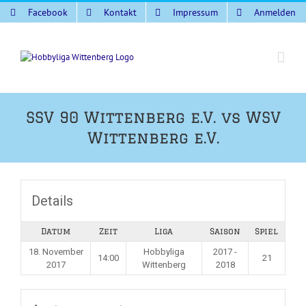
Zum
Facebook
Kontakt
Impressum
Anmelden
Inhalt
springen
SSV 90 Wittenberg e.V. vs WSV
Wittenberg e.V.
Details
Datum
Zeit
Liga
Saison
Spiel
18. November
Hobbyliga
2017 -
14:00
21
2017
Wittenberg
2018