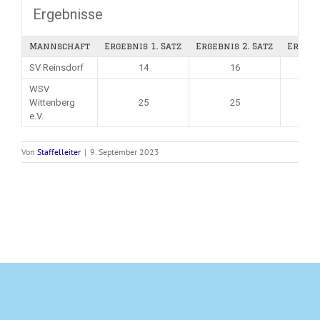
Ergebnisse
Mannschaft
Ergebnis 1. Satz
Ergebnis 2. Satz
Ergebn
SV Reinsdorf
14
16
WSV
Wittenberg
25
25
e.V.
Von
Staffelleiter
|
9. September 2023