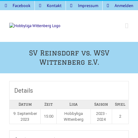
Zum
Facebook
Kontakt
Impressum
Anmelden
Inhalt
springen
SV Reinsdorf vs. WSV
Wittenberg e.V.
Details
Datum
Zeit
Liga
Saison
Spiel
9. September
Hobbyliga
2023 -
15:00
2
2023
Wittenberg
2024