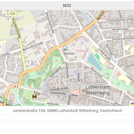
MZH
Juristenstraße 13A, 06886 Lutherstadt Wittenberg, Deutschland