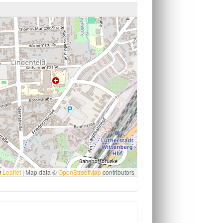
Leaflet
|
Map data ©
OpenStreetMap
contributors