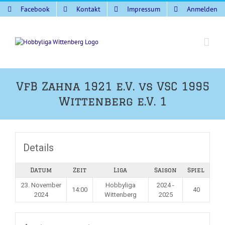
Zum
Facebook
Kontakt
Impressum
Anmelden
Inhalt
springen
VfB Zahna 1921 e.V. vs VSC 1995
Wittenberg e.V. 1
Details
Datum
Zeit
Liga
Saison
Spiel
23. November
Hobbyliga
2024 -
14:00
40
2024
Wittenberg
2025