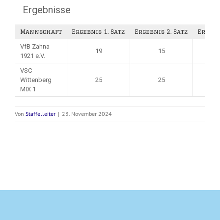
Ergebnisse
Mannschaft
Ergebnis 1. Satz
Ergebnis 2. Satz
Ergebn
VfB Zahna
19
15
1921 e.V.
VSC
Wittenberg
25
25
MIX 1
Von
Staffelleiter
|
23. November 2024