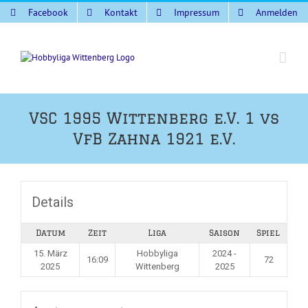
Zum
Facebook
Kontakt
Impressum
Anmelden
Inhalt
springen
VSC 1995 Wittenberg e.V. 1 vs
VfB Zahna 1921 e.V.
Details
Datum
Zeit
Liga
Saison
Spiel
15. März
Hobbyliga
2024 -
16:09
72
2025
Wittenberg
2025