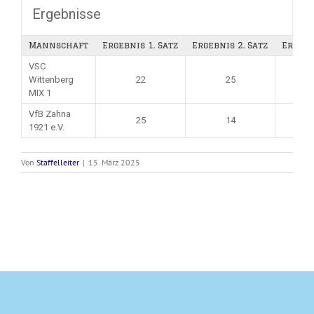
Ergebnisse
Mannschaft
Ergebnis 1. Satz
Ergebnis 2. Satz
Ergebn
VSC
Wittenberg
22
25
MIX 1
VfB Zahna
25
14
1921 e.V.
Von
Staffelleiter
|
15. März 2025