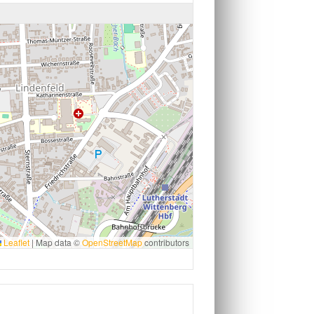
Leaflet
|
Map data ©
OpenStreetMap
contributors