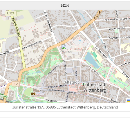
MZH
Juristenstraße 13A, 06886 Lutherstadt Wittenberg, Deutschland