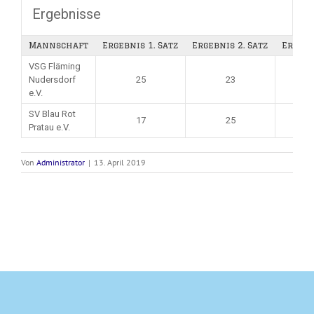
Ergebnisse
Mannschaft
Ergebnis 1. Satz
Ergebnis 2. Satz
Ergebn
VSG Fläming
Nudersdorf
25
23
e.V.
SV Blau Rot
17
25
Pratau e.V.
Von
Administrator
|
13. April 2019