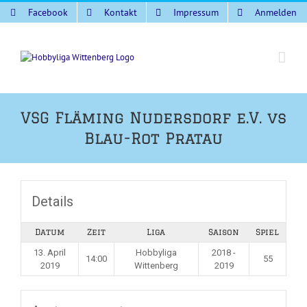
Zum
Facebook
Kontakt
Impressum
Anmelden
Inhalt
springen
VSG Fläming Nudersdorf e.V. vs
Blau-Rot Pratau
Details
Datum
Zeit
Liga
Saison
Spiel
13. April
Hobbyliga
2018 -
14:00
55
2019
Wittenberg
2019