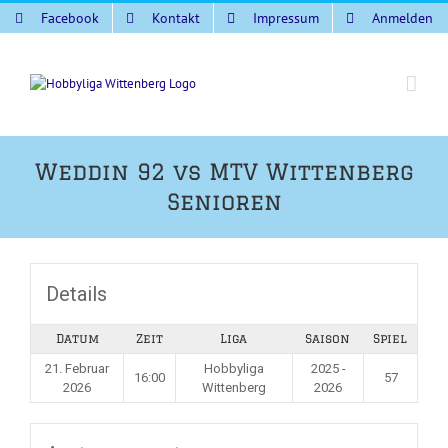
Zum
Facebook
Kontakt
Impressum
Anmelden
Inhalt
springen
Weddin 92 vs MTV Wittenberg
Senioren
Details
Datum
Zeit
Liga
Saison
Spiel
21. Februar
Hobbyliga
2025 -
16:00
57
2026
Wittenberg
2026