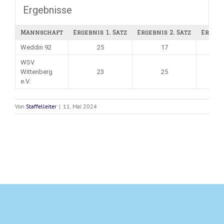
Ergebnisse
Mannschaft
Ergebnis 1. Satz
Ergebnis 2. Satz
Ergebn
Weddin 92
25
17
WSV
Wittenberg
23
25
e.V.
Von
Staffelleiter
|
11. Mai 2024