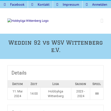
Zum
Facebook
Kontakt
Impressum
Anmelden
Inhalt
springen
Weddin 92 vs WSV Wittenberg
e.V.
Details
Datum
Zeit
Liga
Saison
Spiel
11. Mai
Hobbyliga
2023 -
14:00
88
2024
Wittenberg
2024