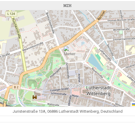
MZH
Juristenstraße 13A, 06886 Lutherstadt Wittenberg, Deutschland