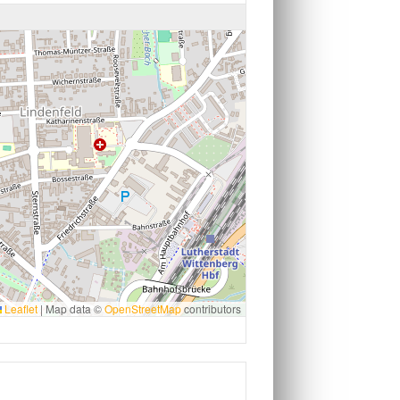
Leaflet
|
Map data ©
OpenStreetMap
contributors