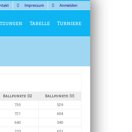
ntakt
Impressum
Anmelden
tzungen
Tabelle
Turniere
Ballpunkte (G)
Ballpunkte (V)
735
529
721
604
640
540
710
651