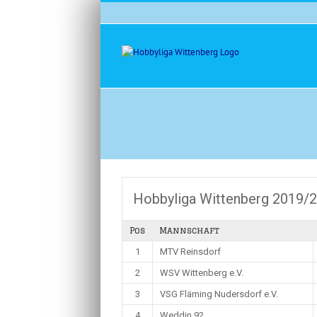
Zum
Inhalt
springen
Hobbyliga Wittenberg 2019/
Pos
Mannschaft
1
MTV Reinsdorf
2
WSV Wittenberg e.V.
3
VSG Fläming Nudersdorf e.V.
4
Weddin 92