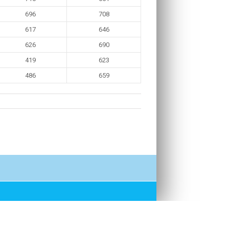
696
708
617
646
626
690
419
623
486
659