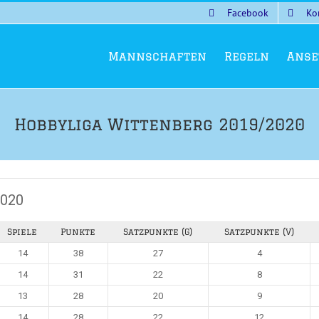
Facebook
Ko
Mannschaften
Regeln
Anse
Hobbyliga Wittenberg 2019/2020
2020
Spiele
Punkte
Satzpunkte (G)
Satzpunkte (V)
14
38
27
4
14
31
22
8
13
28
20
9
14
28
22
12