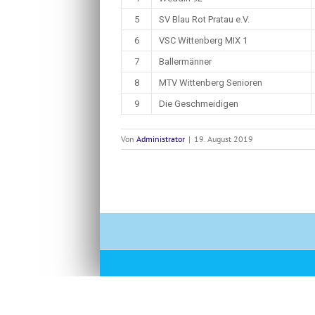
5
SV Blau Rot Pratau e.V.
6
VSC Wittenberg MIX 1
7
Ballermänner
8
MTV Wittenberg Senioren
9
Die Geschmeidigen
Von
Administrator
|
19. August 2019