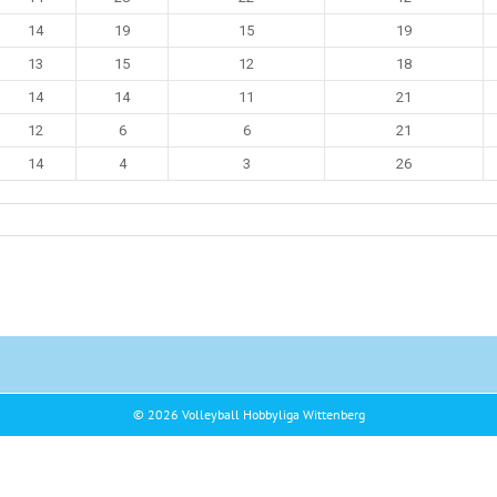
14
19
15
19
13
15
12
18
14
14
11
21
12
6
6
21
14
4
3
26
© 2026 Volleyball Hobbyliga Wittenberg