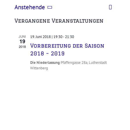
Veransta
Anstehende
Liste
Ansich
Ansichte
Datum
Navigat
Navigati
Vergangene Veranstaltungen
wählen.
JUNI
19. Juni 2018 | 19:30
-
21:30
19
Vorbereitung der Saison
2018
2018 – 2019
Die Niederlassung
Pfaffengasse 28a, Lutherstadt
Wittenberg