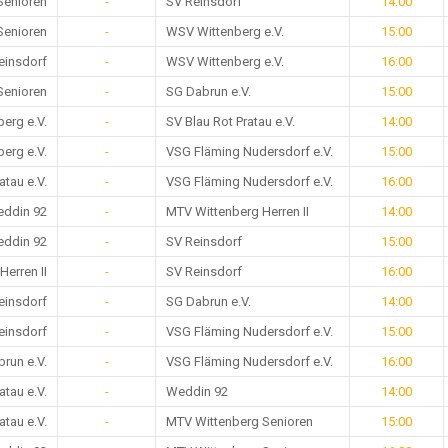
Senioren
-
SV Reinsdorf
14:00
Senioren
-
WSV Wittenberg e.V.
15:00
einsdorf
-
WSV Wittenberg e.V.
16:00
Senioren
-
SG Dabrun e.V.
15:00
erg e.V.
-
SV Blau Rot Pratau e.V.
14:00
erg e.V.
-
VSG Fläming Nudersdorf e.V.
15:00
atau e.V.
-
VSG Fläming Nudersdorf e.V.
16:00
ddin 92
-
MTV Wittenberg Herren II
14:00
ddin 92
-
SV Reinsdorf
15:00
erren II
-
SV Reinsdorf
16:00
einsdorf
-
SG Dabrun e.V.
14:00
einsdorf
-
VSG Fläming Nudersdorf e.V.
15:00
run e.V.
-
VSG Fläming Nudersdorf e.V.
16:00
atau e.V.
-
Weddin 92
14:00
atau e.V.
-
MTV Wittenberg Senioren
15:00