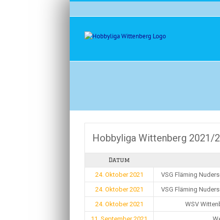
Zum
Inhalt
springen
Hobbyliga Wittenberg 2021/
Datum
24. Oktober 2021
VSG Fläming Nudersd
24. Oktober 2021
VSG Fläming Nudersd
24. Oktober 2021
WSV Wittenb
11. September 2021
We