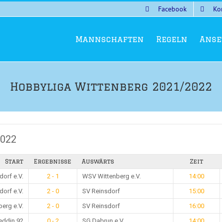
Facebook
Ko
Mannschaften
Regeln
Anse
Hobbyliga Wittenberg 2021/2022
2022
Start
Ergebnisse
Auswärts
Zeit
orf e.V.
2 - 1
WSV Wittenberg e.V.
14:00
orf e.V.
2 - 0
SV Reinsdorf
15:00
erg e.V.
2 - 0
SV Reinsdorf
16:00
ddin 92
0 - 2
SG Dabrun e.V.
14:00