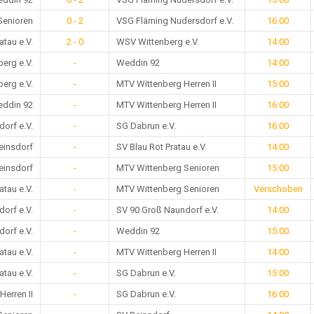
Senioren
0 - 2
VSG Fläming Nudersdorf e.V.
16:00
atau e.V.
2 - 0
WSV Wittenberg e.V.
14:00
erg e.V.
-
Weddin 92
14:00
erg e.V.
-
MTV Wittenberg Herren II
15:00
ddin 92
-
MTV Wittenberg Herren II
16:00
orf e.V.
-
SG Dabrun e.V.
16:00
einsdorf
-
SV Blau Rot Pratau e.V.
14:00
einsdorf
-
MTV Wittenberg Senioren
15:00
atau e.V.
-
MTV Wittenberg Senioren
Verschoben
orf e.V.
-
SV 90 Groß Naundorf e.V.
14:00
orf e.V.
-
Weddin 92
15:00
atau e.V.
-
MTV Wittenberg Herren II
14:00
atau e.V.
-
SG Dabrun e.V.
15:00
erren II
-
SG Dabrun e.V.
16:00