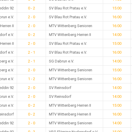
ddin 92
0 - 2
SV Blau Rot Pratau e.V.
15:00
run e.V.
2 - 0
SV Blau Rot Pratau e.V.
16:00
erren II
2 - 0
MTV Wittenberg Senioren
16:00
orf e.V.
0 - 2
MTV Wittenberg Herren II
14:00
erren II
2 - 0
SV Blau Rot Pratau e.V.
15:00
orf e.V.
2 - 1
SV Blau Rot Pratau e.V.
16:00
erg e.V.
2 - 1
SG Dabrun e.V.
14:00
erg e.V.
2 - 0
MTV Wittenberg Senioren
15:00
run e.V.
1 - 2
MTV Wittenberg Senioren
16:00
ddin 92
2 - 0
SV Reinsdorf
14:00
run e.V.
2 - 0
SV Reinsdorf
14:00
run e.V.
0 - 2
MTV Wittenberg Herren II
15:00
einsdorf
0 - 2
MTV Wittenberg Herren II
16:00
ddin 92
2 - 0
MTV Wittenberg Senioren
14:00
ddin 92
0 - 2
VSG Fläming Nudersdorf e.V.
15:00